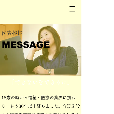
​代表挨拶
MESSAGE
MESSAGE
​「できないをできるに」
18歳の時から福祉・医療の業界に携わ
り、もう30年以上経ちました。介護施設