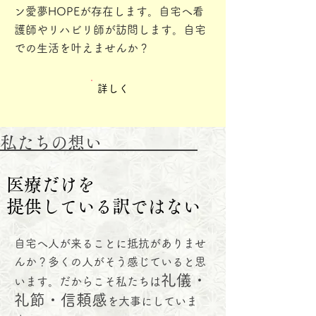
ン愛夢HOPEが存在します。自宅へ看
護師やリハビリ師が訪問します。​自宅
での生活を叶えませんか？
​詳しく
​私たちの
想い
医療だけを
医療だけを
提供している訳ではない
提供している訳ではない
自宅へ人が来ることに抵抗がありませ
んか？多くの人がそう感じていると思
礼儀・
います。だからこそ私たちは
礼節・信頼感
を大事にしていま