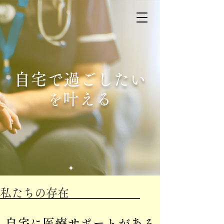
自宅で過ごしたい
叶える
を
​私たちの存在
自宅に医療サポートがある
自宅に医療サポートがある