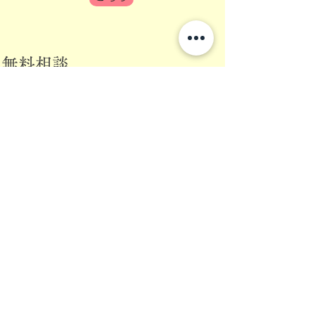
​無料相談
​現在無料相談を
受付けています
訪問看護は利用できる人・できない人
が制度上分かりにくいです。
保険は適
用されますが、保険料や種類も複雑で
す。
生活で困っている家族や本人、関係
者、誰でもお問合せください。
​相談
し、具体な利用にあたってご説明致し